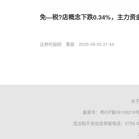
免—税?店概念下跌0.34%，主力资
证券时报网
曹晨
2025-08-05 21:44
关
备案号：
粤ICP备09109218
违法和不良信息举报电话：0755-83