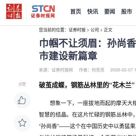
首页
快讯
要闻
股市
您当前的位置：
证券时报
>
公司
>
正文
巾帼不让须眉：孙尚香
市建设新篇章
来源：证券时报网
作者：何亮亮
2026-02-07 
破茧成蝶，钢筋丛林里的“花木兰”
点赞
想象一下，一座拔地而起的摩天大
智慧的结晶。在这片忙碌的钢筋丛林中，
“孙尚香”——这个在中国历史中以勇猛果